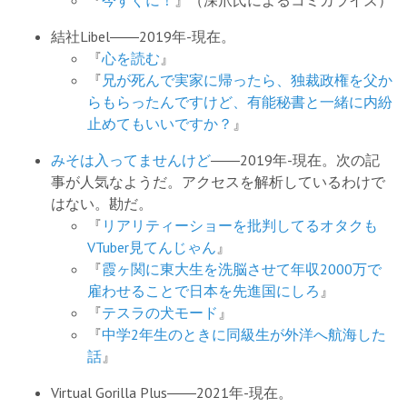
『
今すぐに！
』（深爪氏によるコミカライズ）
結社Libel――2019年-現在。
『
心を読む
』
『
兄が死んで実家に帰ったら、独裁政権を父か
らもらったんですけど、有能秘書と一緒に内紛
止めてもいいですか？
』
みそは入ってませんけど
――2019年-現在。次の記
事が人気なようだ。アクセスを解析しているわけで
はない。勘だ。
『
リアリティーショーを批判してるオタクも
VTuber見てんじゃん
』
『
霞ヶ関に東大生を洗脳させて年収2000万で
雇わせることで日本を先進国にしろ
』
『
テスラの犬モード
』
『
中学2年生のときに同級生が外洋へ航海した
話
』
Virtual Gorilla Plus――2021年-現在。