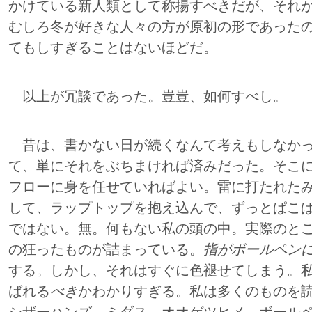
かけている新人類として称揚すべきだが、それ
むしろ冬が好きな人々の方が原初の形であった
てもしすぎることはないほどだ。
以上が冗談であった。豈豈、如何すべし。
昔は、書かない日が続くなんて考えもしなかっ
て、単にそれをぶちまければ済みだった。そこ
フローに身を任せていればよい。雷に打たれた
して、ラップトップを抱え込んで、ずっとぱこ
ではない。無。何もない私の頭の中。実際のと
の狂ったものが詰まっている。
指がボールペン
する。しかし、それはすぐに色褪せてしまう。
ばれる
べき
かわかりすぎる。私は多くのものを