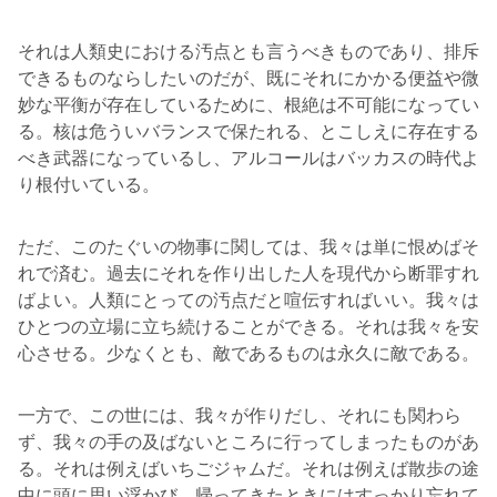
それは人類史における汚点とも言うべきものであり、排斥
できるものならしたいのだが、既にそれにかかる便益や微
妙な平衡が存在しているために、根絶は不可能になってい
る。核は危ういバランスで保たれる、とこしえに存在する
べき武器になっているし、アルコールはバッカスの時代よ
り根付いている。
ただ、このたぐいの物事に関しては、我々は単に恨めばそ
れで済む。過去にそれを作り出した人を現代から断罪すれ
ばよい。人類にとっての汚点だと喧伝すればいい。我々は
ひとつの立場に立ち続けることができる。それは我々を安
心させる。少なくとも、敵であるものは永久に敵である。
一方で、この世には、我々が作りだし、それにも関わら
ず、我々の手の及ばないところに行ってしまったものがあ
る。それは例えばいちごジャムだ。それは例えば散歩の途
中に頭に思い浮かび、帰ってきたときにはすっかり忘れて