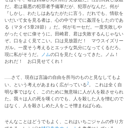
だ。君は最悪の犯罪者予備軍だが、犯罪がなんだ。何が
『しかし、わたしはあなたがたに言う。だれでも、情欲を
いだいて女を見る者は、心の中ですでに姦淫をしたのであ
る（マタイ5章28節）』だ。何がモーセだ。一度失敗しや
がったくせに偉そうに。田崎君、君は失敗するんじゃない
ぞ。口をよく見てこい。口は見放題だ！ マウスイズリー
ガル。一度そう考えるとエッチな気分になってくるだろ。
現に私がそうだ。
ノム
の口を見たくなってきた。ノム！
おれだ！ お口見せてくれ！
……さて、現在は言論の自由を所与のものと見なしてもよ
2
い、という考えがあまねく広がっている
。 これは全く自
明な事ではなく、このために無意味に人が人を殺させられ
た。我々は人の死を嘆くのでも、人を殺した人を憎むので
はなく、人を殺さしめた人をこそ憎まねばらぬ。
そんなことはどうでもよく、これはいちごジャムの作り方