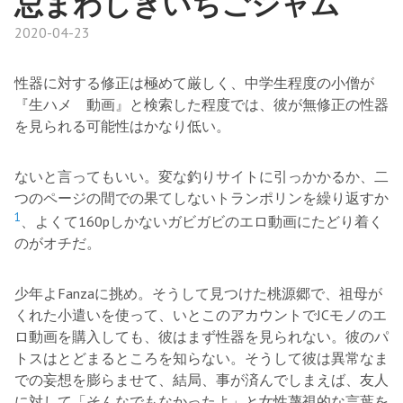
忌まわしきいちごジャム
2020-04-23
性器に対する修正は極めて厳しく、中学生程度の小僧が
『生ハメ 動画』と検索した程度では、彼が無修正の性器
を見られる可能性はかなり低い。
ないと言ってもいい。変な釣りサイトに引っかかるか、二
つのページの間での果てしないトランポリンを繰り返すか
1
、よくて160pしかないガビガビのエロ動画にたどり着く
のがオチだ。
少年よFanzaに挑め。そうして見つけた桃源郷で、祖母が
くれた小遣いを使って、いとこのアカウントでJCモノのエ
ロ動画を購入しても、彼はまず性器を見られない。彼のパ
トスはとどまるところを知らない。そうして彼は異常なま
での妄想を膨らませて、結局、事が済んでしまえば、友人
に対して「そんなでもなかったよ」と女性蔑視的な言葉を