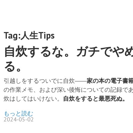
Tag:人生Tips
自炊するな。ガチでや
る。
引越しをするついでに自炊――
家の本の電子書
の作業メモ、および深い後悔についての記録で
炊はしてはいけない。
自炊をすると最悪死ぬ。
もっと読む
2024-05-02