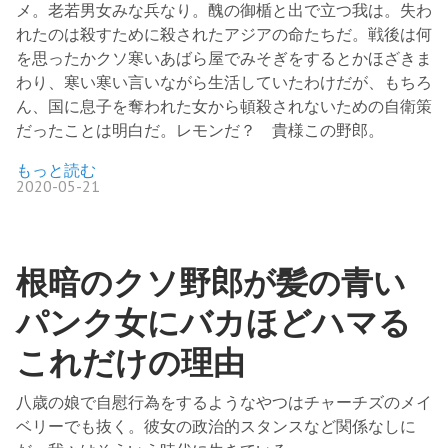
メ。老若男女みな兵なり。醜の御楯と出で立つ我は。失わ
れたのは殺すために殺されたアジアの命たちだ。戦後は何
を思ったかクソ寒いあばら屋でみそぎをするとかほざきま
わり、寒い寒い言いながら生活していたわけだが、もちろ
ん、国に息子を奪われた女から頓殺されないための自衛策
だったことは明白だ。レモンだ？ 貴様この野郎。
もっと読む
2020-05-21
根暗のクソ野郎が髪の青い
パンク女にバカほどハマる
これだけの理由
八歳の娘で自慰行為をするようなやつはチャーチズのメイ
ベリーでも抜く。彼女の政治的スタンスなど関係なしに